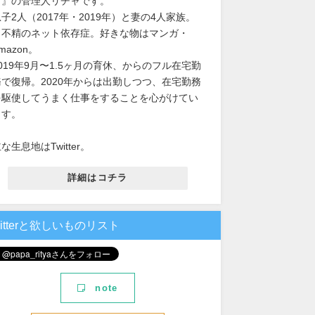
男』の管理人リチャです。
子2人（2017年・2019年）と妻の4人家族。
出不精のネット依存症。好きな物はマンガ・
mazon。
2019年9月〜1.5ヶ月の育休、からのフル在宅勤
務で復帰。2020年からは出勤しつつ、在宅勤務
を駆使してうまく仕事をすることを心がけてい
ます。
な生息地はTwitter。
詳細はコチラ
witterと欲しいものリスト
note