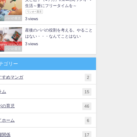
生活～妻にフリータイムを～
ワンオペ育児
パパの育児
3
産後のパパの役割を考える。やること
はない・・・なんてことはない
3
パパの育児
テゴリー
すすめマンガ
2
ラム
15
パの育児
46
イホーム
6
婦関係
17