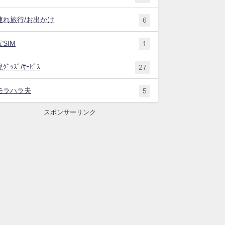
連れ旅行/お出かけ
6
SIM
1
ｸﾞｯｽﾞ/ｻｰﾋﾞｽ
27
モラハラ夫
5
スポンサーリンク