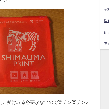
ドン！
子
格安
育児
脱
た。受け取る必要がないので楽チン楽チン♪