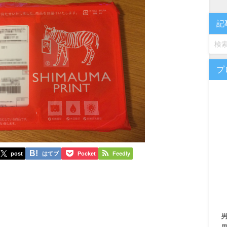
記
プ
post
はてブ
Pocket
Feedly