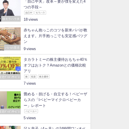
「自己中夫」改革～妻が僕を変えた4
つの手段～
自己中
モラハラ
脱モラハラ夫
18
赤ちゃん抱っこのコツを新米パパが教
えます。片手抱っこでも安定感バツグ
ン
パパの育児
9
タカラトミーの株主優待おもちゃ40％
オフはおトク？Amazonとの価格比較
アリ
育児ｸﾞｯｽﾞ/ｻｰﾋﾞｽ
株
投資
株主優待
7
畳める・担げる・自立する！ベビーザ
らスの「Iベビーマイクロベビーカ
ー」レポート
育児ｸﾞｯｽﾞ/ｻｰﾋﾞｽ
ベビーカー
5
父と息子（4ヶ月）の24時間ワンオペ