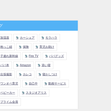
グ
加湿器
カーシェア
モラハラ
抱っこ紐
保険
育児お助け
子連れ新幹線
Fire TV
パパグッズ
パパ本
Amazon
添い寝
出張撮影
カレコ
寝かしつけ
ワンオペ育児
自己中
動画サービス
ベビーカー
スタジオアリス
プライム会員