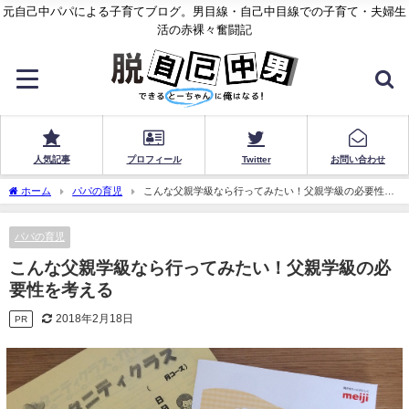
元自己中パパによる子育てブログ。男目線・自己中目線での子育て・夫婦生
活の赤裸々奮闘記
人気記事
プロフィール
Twitter
お問い合わせ
ホーム
パパの育児
こんな父親学級なら行ってみたい！父親学級の必要性を
考える
パパの育児
こんな父親学級なら行ってみたい！父親学級の必
要性を考える
2018年2月18日
PR