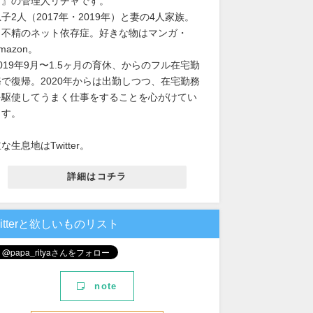
男』の管理人リチャです。
子2人（2017年・2019年）と妻の4人家族。
出不精のネット依存症。好きな物はマンガ・
mazon。
2019年9月〜1.5ヶ月の育休、からのフル在宅勤
務で復帰。2020年からは出勤しつつ、在宅勤務
を駆使してうまく仕事をすることを心がけてい
ます。
な生息地はTwitter。
詳細はコチラ
witterと欲しいものリスト
note