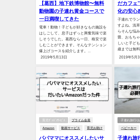
【葛西】地下鉄博物館〜無料
だカフェ
動物園の子連れ黄金コースで
化の安心
一日満喫してきた
子連れでラン
すよね。浅草
電車！動物！子どもが好きなもの施設を
らそんな悩み
はしごして、息子はずっと興奮気味で楽
畳、おもちゃ
しそうでした。葛西なら一日、格安で楽
しいと子ども
しむことができます。そんなテンション
歳までは無料！
爆上げコースを紹介します。...
2019年5月13日
2019年5月
育児ｸﾞｯｽﾞ/ｻｰﾋﾞｽ
プライム会員
子連れ旅行/
Amazon
動画サービス
育児お助け
ベビーカー
パパママにオススメしたいサ
子連れ旅