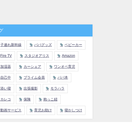
グ
子連れ新幹線
パパグッズ
ベビーカー
Fire TV
スタジオアリス
Amazon
加湿器
カーシェア
ワンオペ育児
自己中
プライム会員
パパ本
添い寝
出張撮影
モラハラ
カレコ
保険
抱っこ紐
動画サービス
育児お助け
寝かしつけ