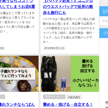
を買うならココ！つ
【パパママ必見！】ユニクロ
入してしまうお店6選
のウエストバッグで近所の散
記
歩も旅行にも
も服はどこで買っています
が家がよく買うブランドを
パパママは一度は育児バッグに悩んだ経
す！楽天ポイントをつけ
験があると思います。本記事では育児バ
おトクに買う方法も書いて
ッグの救世主となろうユニクロのウエス
！...
プ
トバッグをご紹介。近所の散歩・旅行・
フェス…なんでも使える万能バッグで
す！...
23日
2019年6月11日
ﾞｽ
育児ｸﾞｯｽﾞ/ｻｰﾋﾞｽ
ベビーカー
連れランチなら”ぱん
畳める・担げる・自立する！