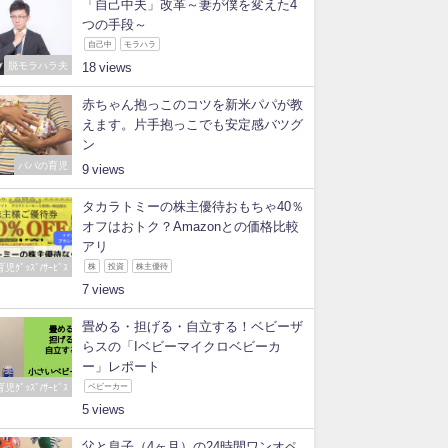
「自己中夫」改革～妻が僕を変えた4
つの手段～
自己中
モラハラ
脱モラハラ夫
18
赤ちゃん抱っこのコツを新米パパが教
えます。片手抱っこでも安定感バツグ
ン
パパの育児
9
タカラトミーの株主優待おもちゃ40％
オフはおトク？Amazonとの価格比較
アリ
育児ｸﾞｯｽﾞ/ｻｰﾋﾞｽ
株
投資
株主優待
7
畳める・担げる・自立する！ベビーザ
らスの「Iベビーマイクロベビーカ
ー」レポート
育児ｸﾞｯｽﾞ/ｻｰﾋﾞｽ
ベビーカー
5
父と息子（4ヶ月）の24時間ワンオペ