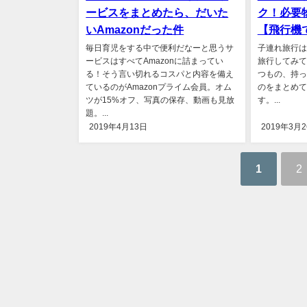
ービスをまとめたら、だいた
ク！必要
いAmazonだった件
【飛行機
毎日育児をする中で便利だなーと思うサ
子連れ旅行は
ービスはすべてAmazonに詰まってい
旅行してみて
る！そう言い切れるコスパと内容を備え
つもの、持っ
ているのがAmazonプライム会員。オム
のをまとめて
ツが15%オフ、写真の保存、動画も見放
す。...
題。...
2019年4月13日
2019年3月
1
2