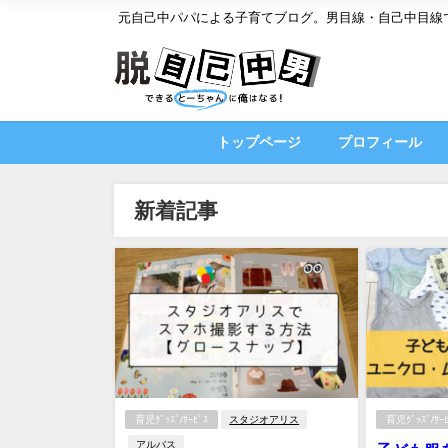
元自己中パパによる子育てブログ。男目線・自己中目線
トップページ
プロフィール
新着記事
育児ｸﾞｯｽﾞ/ｻｰﾋﾞｽ
スタジオアリス
育児ｸﾞｯｽﾞ/ｻｰﾋ
アルバス