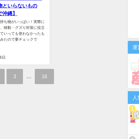
物といらないもの
で沖縄】
持ち物がいっぱい！実際に
、移動・グズり対策に役立
ていっても使わなかったも
みたので要チェックで
運
26日
3
…
16
人