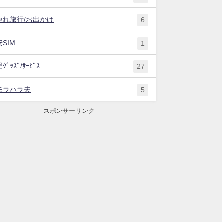
連れ旅行/お出かけ
6
SIM
1
ｸﾞｯｽﾞ/ｻｰﾋﾞｽ
27
モラハラ夫
5
スポンサーリンク