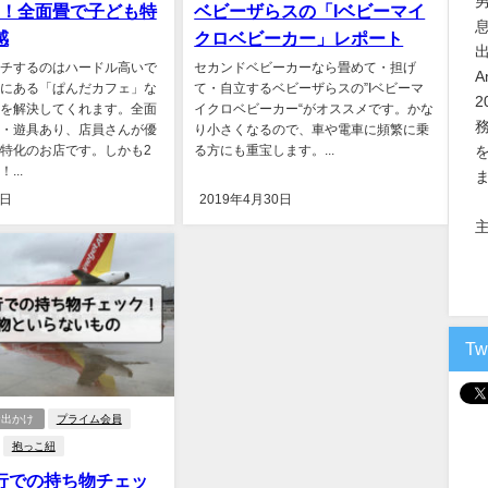
”！全面畳で子ども特
ベビーザらスの「Iベビーマイ
息
感
クロベビーカー」レポート
チするのはハードル高いで
セカンドベビーカーなら畳めて・担げ
A
にある「ぱんだカフェ」な
て・自立するベビーザらスの”Iベビーマ
を解決してくれます。全面
イクロベビーカー“がオススメです。かな
・遊具あり、店員さんが優
り小さくなるので、車や電車に頻繁に乗
特化のお店です。しかも2
る方にも重宝します。...
...
3日
2019年4月30日
主
T
お出かけ
プライム会員
抱っこ紐
行での持ち物チェッ