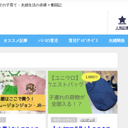
での子育て・夫婦生活の赤裸々奮闘記
人気記
オススメ記事
パパの育児
育児ｸﾞｯｽﾞ/ｻｰﾋﾞｽ
夫婦関係
ﾞｽ
育児ｸﾞｯｽﾞ/ｻｰﾋﾞｽ
パパグッズ