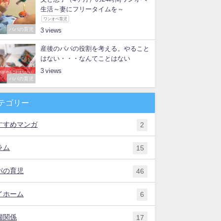
生活～妻にフリータイムを～
ワンオペ育児
パパの育児
3
産後のパパの役割を考える。やること
はない・・・なんてことはない
3
パパの育児
テゴリー
すすめマンガ
2
ラム
15
パの育児
46
イホーム
6
婦関係
17