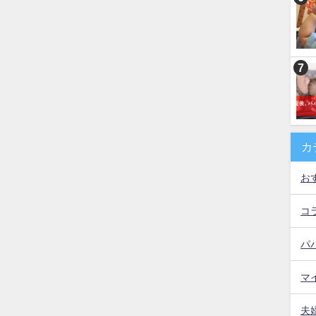
カ
お
コ
パ
マ
夫