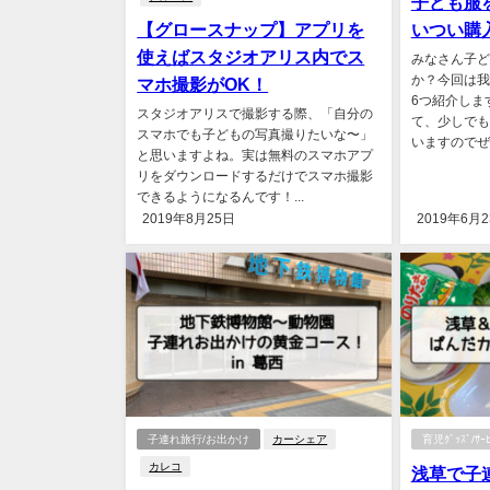
子ども服
【グロースナップ】アプリを
いつい購
使えばスタジオアリス内でス
みなさん子ど
か？今回は我
マホ撮影がOK！
6つ紹介しま
スタジオアリスで撮影する際、「自分の
て、少しでも
スマホでも子どもの写真撮りたいな〜」
いますのでぜひ
と思いますよね。実は無料のスマホアプ
リをダウンロードするだけでスマホ撮影
できるようになるんです！...
2019年8月25日
2019年6月
子連れ旅行/お出かけ
カーシェア
育児ｸﾞｯｽﾞ/ｻｰﾋ
カレコ
浅草で子